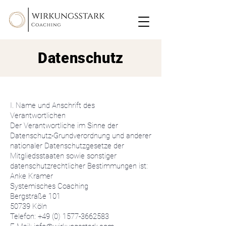
Datenschutz
I. Name und Anschrift des
Verantwortlichen
Der Verantwortliche im Sinne der
Datenschutz-Grundverordnung und anderer
nationaler Datenschutzgesetze der
Mitgliedsstaaten sowie sonstiger
datenschutzrechtlicher Bestimmungen ist:
Anke Kramer
Systemisches Coaching
Bergstraße 101
50739 Köln
Telefon: +49 (0) 1577-3662583